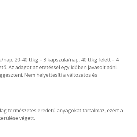
nap, 20-40 ttkg – 3 kapszula/nap, 40 ttkg felett – 4
ő. Az adagot az etetéssel egy időben javasolt adni.
geszteni. Nem helyettesíti a változatos és
rólag természetes eredetű anyagokat tartalmaz, ezért a
erülése végett.