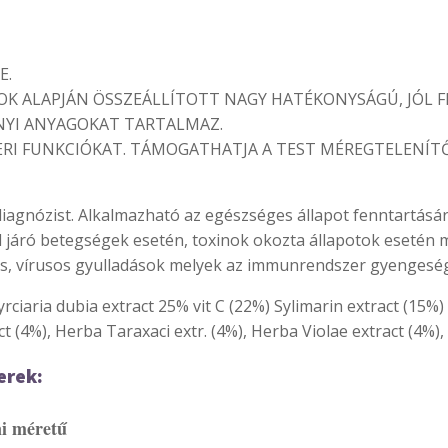
E.
OK ALAPJÁN ÖSSZEÁLLÍTOTT NAGY HATÉKONYSÁGÚ, JÓL
NYI ANYAGOKAT TARTALMAZ.
I FUNKCIÓKAT. TÁMOGATHATJA A TEST MÉREGTELENÍTŐ 
diagnózist. Alkalmazható az egészséges állapot fenntartására
járó betegségek esetén, toxinok okozta állapotok esetén m
adás, vírusos gyulladások melyek az immunrendszer gyenges
rciaria dubia extract 25% vit C (22%) Sylimarin extract (15%) 
ct (4%), Herba Taraxaci extr. (4%), Herba Violae extract (4%)
erek:
ni méretű