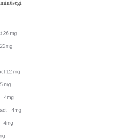
 minőségi
ct 26 mg
t 22mg
ract 12 mg
 5 mg
ct 4mg
tract 4mg
ct 4mg
4mg