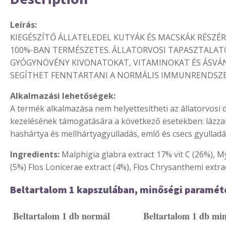
Leírás:
KIEGÉSZÍTŐ ÁLLATELEDEL KUTYÁK ÉS MACSKÁK RÉSZÉR
100%-BAN TERMÉSZETES. ÁLLATORVOSI TAPASZTALAT
GYÓGYNÖVÉNY KIVONATOKAT, VITAMINOKAT ÉS ÁSVÁ
SEGÍTHET FENNTARTANI A NORMÁLIS IMMUNRENDSZER
Alkalmazási lehetőségek:
A termék alkalmazása nem helyettesítheti az állatorvosi 
kezelésének támogatására a következő esetekben: lázzal 
hashártya és mellhártyagyulladás, emlő és csecs gyull
Ingredients:
Malphigia glabra extract 17% vit C (26%), My
(5%) Flos Lonicerae extract (4%), Flos Chrysanthemi extra
Beltartalom 1 kapszulában, minőségi paramét
Beltartalom 1 db normál
Beltartalom 1 db mi