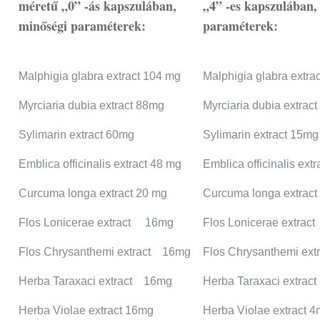
méretű „0” -ás kapszulában,
„4” -es kapszulában,
minőségi paraméterek:
paraméterek:
Malphigia glabra extract 104 mg
Malphigia glabra extra
Myrciaria dubia extract 88mg
Myrciaria dubia extrac
Sylimarin extract 60mg
Sylimarin extract 15mg
Emblica officinalis extract 48 mg
Emblica officinalis ext
Curcuma longa extract 20 mg
Curcuma longa extract
Flos Lonicerae extract 16mg
Flos Lonicerae extra
Flos Chrysanthemi extract 16mg
Flos Chrysanthemi ex
Herba Taraxaci extract 16mg
Herba Taraxaci extra
Herba Violae extract 16mg
Herba Violae extract 