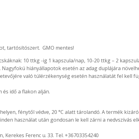
ot, tartósítószert. GMO mentes!
áknak: 10 ttkg -ig 1 kapszula/nap, 10-20 ttkg – 2 kapszula/
i. Nagyfokú hiányállapotok esetén az adag duplájára növelhet
evőjére való túlérzékenység esetén használatát fel kell füg
 és idő a flakon alján.
helyen, fénytől védve, 20 °C alatt tárolandó. A termék kizá
nden használat után gondosan le kell zárni a nedvszívás elk
n, Kerekes Ferenc u. 33. Tel. +36703354240