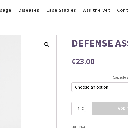
sage
Diseases
Case Studies
Ask the Vet
Cont
DEFENSE AS
€
23.00
Capsule s
DEFENSE
ADD 
ASSIST
quantity
SKU:
N/A