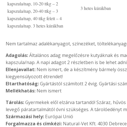
kapszula/nap, 10-20 ttkg – 2
3 hetes kúrákban
kapszula/nap, 20-40 ttkg – 3
kapszula/nap, 40 ttkg felett – 4
kapszula/nap. 3 hetes kúrákban
Nem tartalmaz adalékanyagot, színezéket, töltelékanyag
Adagolás:
Általános adag megelőzésre kutyáknak és macsk
kapszula/nap. A napi adagot 2 részletben is be lehet adn
Ellenjavallat:
Nem ismert, de a készítmény bármely összet
kiegyensúlyozott étrendet!
Eltarthatóság:
Gyártástól számított 2 évig. Gyártási szám
Mellékhatás:
Nem ismert
Tárolás:
Gyermekek elől elzárva tartandó! Száraz, hűvös 
levegő páratartalmától óvni szükséges. A tárolóedényt mi
Származási hely:
Európai Unió
Forgalmazza és címkézi:
Natural-Vet Kft. 4030 Debrece