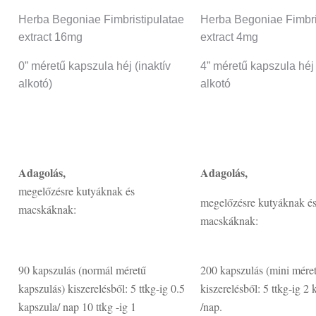
Herba Begoniae Fimbristipulatae
Herba Begoniae Fimbri
extract 16mg
extract 4mg
0” méretű kapszula héj (inaktív
4” méretű kapszula héj 
alkotó)
alkotó
Adagolás,
Adagolás,
megelőzésre kutyáknak és
megelőzésre kutyáknak é
macskáknak:
macskáknak:
90 kapszulás (normál méretű
200 kapszulás (mini mére
kapszulás) kiszerelésből: 5 ttkg-ig 0.5
kiszerelésből: 5 ttkg-ig 2
kapszula/ nap 10 ttkg -ig 1
/nap.