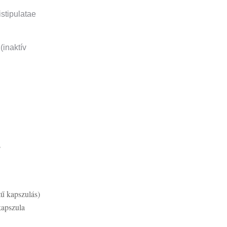
stipulatae
(inaktív
s
tű kapszulás)
 kapszula