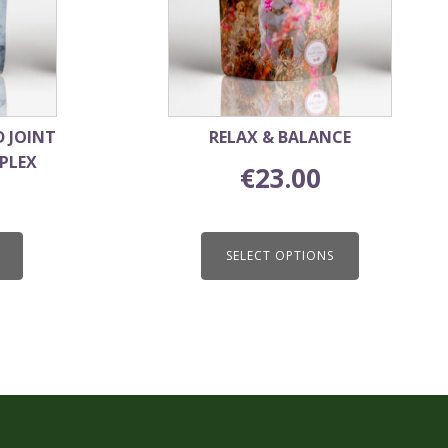
may
be
chosen
on
the
product
RELAX & BALANCE
 JOINT
page
PLEX
€
23.00
SELECT OPTIONS