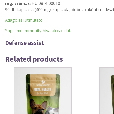
reg. szám.:
α HU 08-4-00010
90 db kapszula (400 mg/ kapszula) dobozonként (nedvszí
Adagolási útmutató
Supreme Immunity hivatalos oldala
Defense assist
Related products
This
product
has
multiple
variants.
The
options