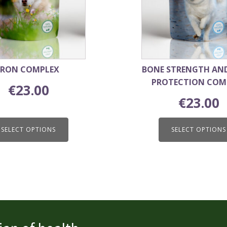
may
be
chosen
on
the
product
IRON COMPLEX
BONE STRENGTH AND
page
PROTECTION COM
€
23.00
€
23.00
SELECT OPTIONS
SELECT OPTIONS