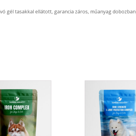
vó gél tasakkal ellátott, garancia záros, műanyag dobozban
This
product
has
multiple
variants.
The
options