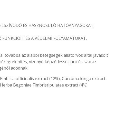
 FELSZÍVÓDÓ ÉS HASZNOSULÓ HATÓANYAGOKAT,
FUNKCIÓIT ÉS A VÉDELMI FOLYAMATOKAT.
, továbbá az alábbi betegségek állatorvos által javasolt
éregtelenítés, vizenyő képződéssel járó és száraz
égéből adódnak
Emblica officinalis extract (12%), Curcuma longa extract
, Herba Begoniae Fimbristipulatae extract (4%)