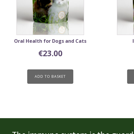
may
be
chosen
on
the
product
Oral Health for Dogs and Cats
page
€
23.00
ADD TO BASKET